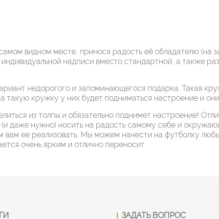
 самом видном месте, принося радость её обладателю (на за
 индивидуальной надписи вместо стандартной, а также ра
ариант недорогого и запоминающегося подарка. Такая кру
на такую кружку у них будет подниматься настроение и они
литься из толпы и обязательно поднимет настроение! Отлич
(и даже нужно) носить на радость самому себе и окружающ
м вам ее реализовать. Мы можем нанести на футболку любы
ется очень ярким и отлично переносит
ГИ
ЗАДАТЬ ВОПРОС