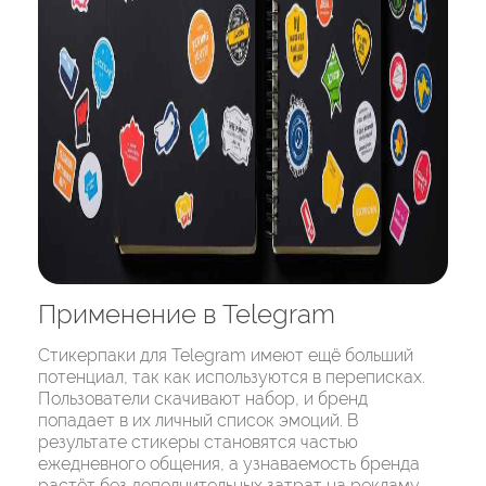
Применение в Telegram
Стикерпаки для Telegram имеют ещё больший
потенциал, так как используются в переписках.
Пользователи скачивают набор, и бренд
попадает в их личный список эмоций. В
результате стикеры становятся частью
ежедневного общения, а узнаваемость бренда
растёт без дополнительных затрат на рекламу.