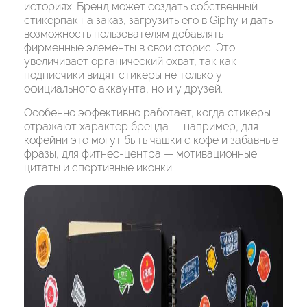
историях. Бренд может создать собственный
стикерпак на заказ, загрузить его в Giphy и дать
возможность пользователям добавлять
фирменные элементы в свои сторис. Это
увеличивает органический охват, так как
подписчики видят стикеры не только у
официального аккаунта, но и у друзей.
Особенно эффективно работает, когда стикеры
отражают характер бренда — например, для
кофейни это могут быть чашки с кофе и забавные
фразы, для фитнес-центра — мотивационные
цитаты и спортивные иконки.